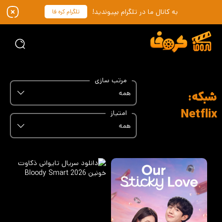
به کانال ما در تلگرام بپیوندید!
تلگرام کره فا
مرتب سازی
همه
شبکه:
Netflix
امتیاز
همه