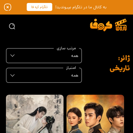
به کانال ما در تلگرام بپیوندید!
تلگرام کره فا
مرتب سازی
همه
ژانر:
تاریخی
امتیاز
همه