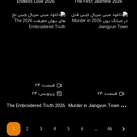
Endless Love
2026
The First Jasmine
2026
قسمت: ۲۴
قسمت: ۲۴
زیرنویس: ۲۴
M
urder in Jiangyun Town
The Embroidered Truth
2026
2026
1
2
3
4
5
6
…
46