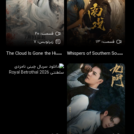
قسمت: ۲۰
قسمت: ۱۳
زیرنویس: ۷
T
he Cloud Is Gone the Hibiscus Remains
W
hispers of Southern Song
2026
2026