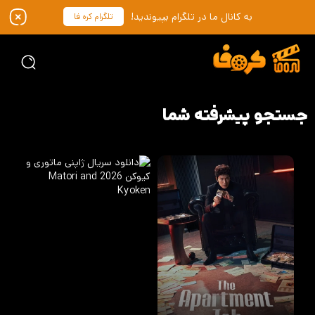
به کانال ما در تلگرام بپیوندید!
تلگرام کره فا
جستجو پیشرفته شما