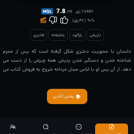
7.8
13480 رای
/10
۹۰%
(
۴۲
رای)
تاریخی
رازآلود
عاشقانه
فانتزی
داستان با محوریت دختری شکل گرفته است که پس از مجرم
شناخته شدن و دستگیر شدن پدرش همه چیزش را از دست می
دهد. از آن پس او با لباس مبدل مردانه شروع به فروش کتاب می
کند. در یکی از روزها او با دانشمندی مرموز و خوش قیافه مواجه می
شود که خون اشام است. علاوه بر این دانشمند خون آشام، خون
آشام دیگری هم در قصر حضور دارد که در عرصه ی سیاست بازیگری
پخش آنلاین
قابل است و برای اینکه ولیعهد به تاج و تخت نرسد از هیچ تلاشی
دریغ نمی کند.