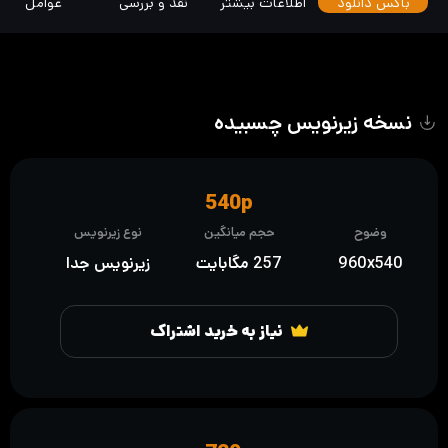
باکس دانلود
اطلاعات بیشتر
نقد و بررسی
عوامل
نسخه زیرنویس چسبیده
540p
وضوح
حجم میانگین
نوع زیرنویس
960x540
257 مگابایت
زیرنویس جدا
نیاز به خرید اشتراک