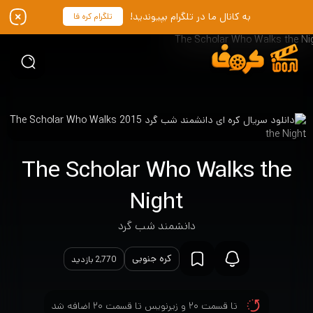
به کانال ما در تلگرام بپیوندید!
تلگرام کره فا
The Scholar Who Walks the
Night
دانشمند شب گرد
کره جنوبی
2,770 بازدید
تا قسمت ۲۰ و زیرنویس تا قسمت ۲۰ اضافه شد