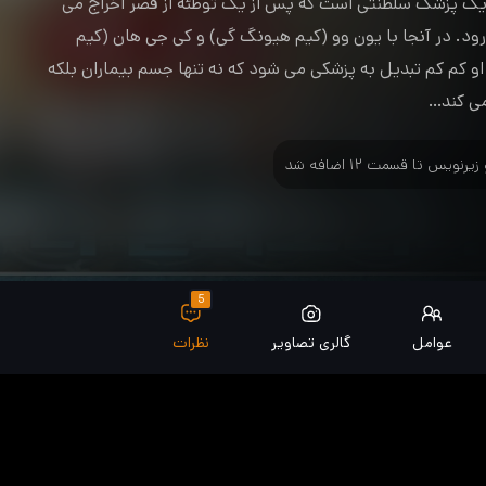
یک پزشک سلطنتی است که پس از یک توطئه از قصر اخراج می
ود. در آنجا با یون وو (کیم هیونگ گی) و کی جی هان (کیم
 کم کم تبدیل به پزشکی می شود که نه تنها جسم بیماران بلکه
می کند…
5
عوامل
گالری تصاویر
نظرات