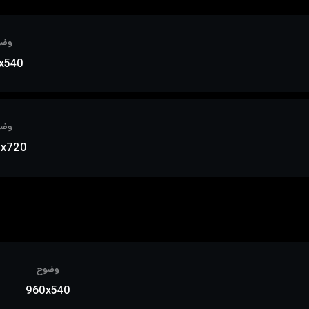
وضو
x540
وضو
0x720
وضوح
960x540