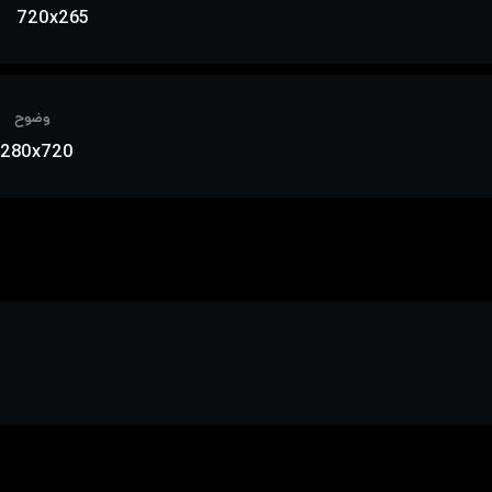
720x265
وضوح
1280x720