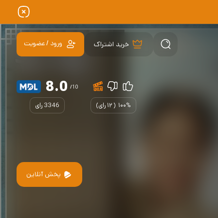
ورود / عضویت
خرید اشتراک
8.0
/10
۱۰۰%
(
۱۲
رای)
3346 رای
پخش آنلاین