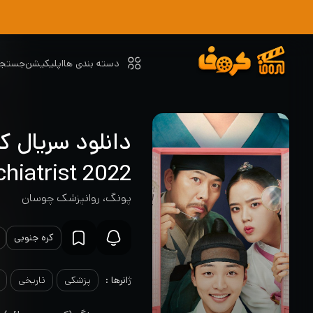
دسته بندی ها
اپلیکیشن
جستجو
دانلود سریال ک
2022 Poong, the Joseon Psychiatrist
پونگ، روانپزشک چوسان
کره جنوبی
ژانرها :
پزشکی
تاریخی