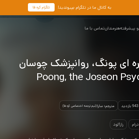
به کانال ما در تلگرام بپیوندید!
تلگرام کره فا
 پیشرفته
هنرمندان
تماس با ما
ره ای پونگ، روانپزشک چوسان
943 بازدید
مترجم: سارا
(تیم ترجمه اختصاصی کره فا)
درام
رازآلود