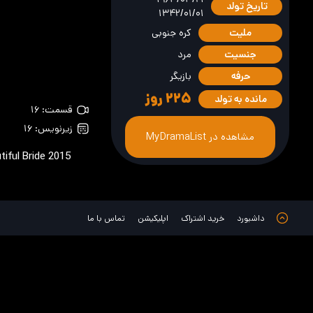
تاریخ تولد
۱۳۴۲/۰۱/۰۱
ملیت
کره جنوبی
جنسیت
مرد
حرفه
بازیگر
۲۲۵
روز
مانده به تولد
قسمت: ۱۶
زیرنویس: ۱۶
مشاهده در MyDramaList
tiful Bride
2015
داشبورد
خرید اشتراک
اپلیکیشن
تماس با ما