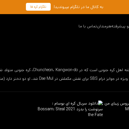
به کانال ما در تلگرام بپیوندید!
تلگرام کره فا
 پیشرفته
هنرمندان
تماس با ما
ش در Dae Mul شد. او دو دختر دارد (منبع: DramaWiki)