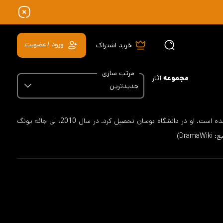
ورود / عضویت
خرید اشتراک
مرتب سازی
مجموعه
آثار
جدیدترین
لی جائه یونگ یک هنرپیشه اهل کره جنوبی است که در Chuncheon، Kangwon-do، کره جنوبی متولد شده است. او در دانشگاه بوسان تحصیل کرد. در سال 2010، لی جائه یونگ