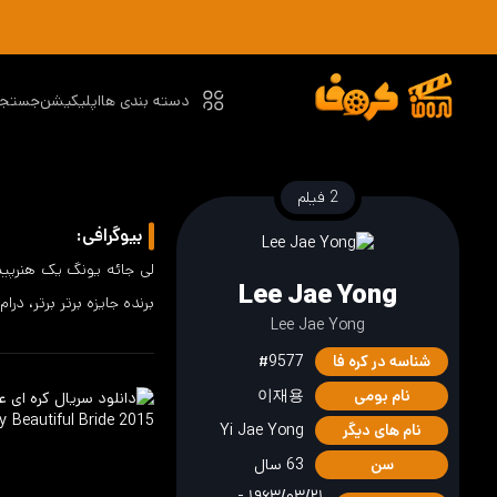
دسته بندی ها
اپلیکیشن
جستجو
2 فیلم
بیوگرافی:
Lee Jae Yong
برنده جایزه برتر برتر، درام ویژه در جوایز درام SBS برای نقش مکمل
Lee Jae Yong
شناسه در کره فا
#9577
نام بومی
이재용
نام های دیگر
Yi Jae Yong
سن
63 سال
۱۹۶۳/۰۳/۲۱ -