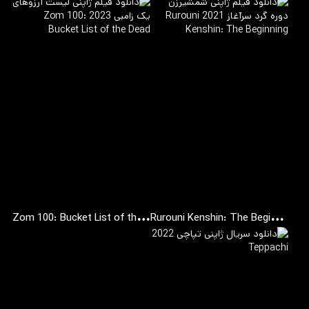
Z
om 100: Bucket List of the Dead
R
urouni Kenshin: The Beginning
2023
20