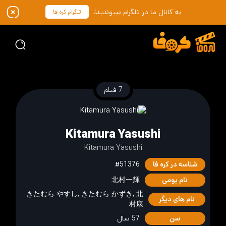
به کانال ما در تلگرام بپیوندید!
تلگرام کره فا
7 فیلم
Kitamura Yasushi
Kitamura Yasushi
شناسه در کره فا
#51376
نام بومی
北村一輝
きたむら やすし, きたむら かずき, 北
نام های دیگر
村康
سن
57 سال