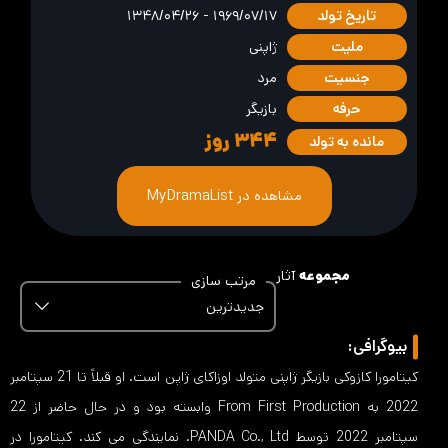
تاریخ تولد
۱۹۶۹/۰۷/۱۷ - ۱۳۴۸/۰۴/۲۶
ملیت
ژاپنی
جنسیت
مرد
حرفه
بازیگر
۳۴۴
روز
مانده به تولد
مشاهده در MyDramaList
مجموعه
آثار
مرتب سازی
جدیدترین
بیوگرافی:
کیتامورا کازوکی بازیگر ژاپنی متولد اوزاکای ژاپن است. او قبلاً تا 21 سپتامبر
2022 به From First Production وابسته بود و در حال حاضر از 22
سپتامبر 2022 توسط PANDA Co., Ltd. نمایندگی می کند. کیتامورا در