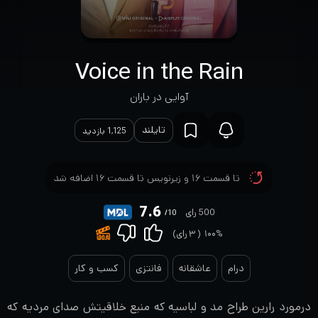
Voice in the Rain
آوایی در باران
تایلند
1,125 بازدید
تا قسمت ۱۶ و زیرنویس تا قسمت ۱۶ اضافه شد
7.6
500 رای
/10
۱۰۰%
(
۳
رای)
درام
عاشقانه
فانتزی
کسب و کار
درمورد رارین طراح مد و لباسیه که منبع خلاقیتش صدای مردیه که