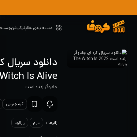
دسته بندی ها
اپلیکیشن
جستجو
Witch Is Alive
جادوگر زنده است
کره جنوبی
ژانرها :
درام
رازآلود