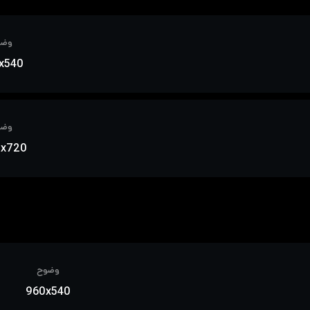
وضو
x540
وضو
0x720
وضوح
960x540