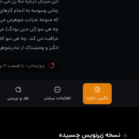
این سریال درباره سه زن می با
زمانی وسوسه به انجام کارهای
که متوجه خیانت شوهرش می شو
چه هی سو (لی مین یونگ) عروس
مراقبت می کند. چه هی سو که
انگیز و وحشتناک از مادرشوهر
ندارد. تا اینکه مرگ شوهرش ب
بروزرسانی :
تا قسمت ۱۲ و زیرنویس تا قسمت ۱۲ اضافه شد
میتواند زندگی او را تغییر دهد
باکس دانلود
اطلاعات بیشتر
نقد و بررسی
نسخه زیرنویس چسبیده