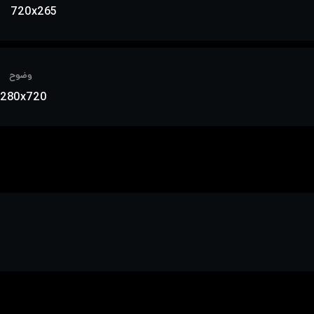
720x265
وضوح
1280x720