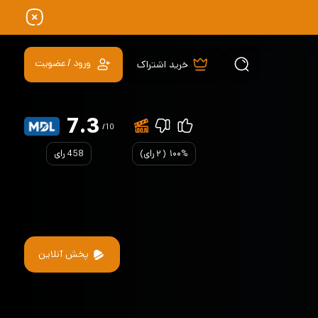
ورود / عضویت
خرید اشتراک
7.3
/10
۱۰۰%
(
۲
رای)
458 رای
پخش آنلاین