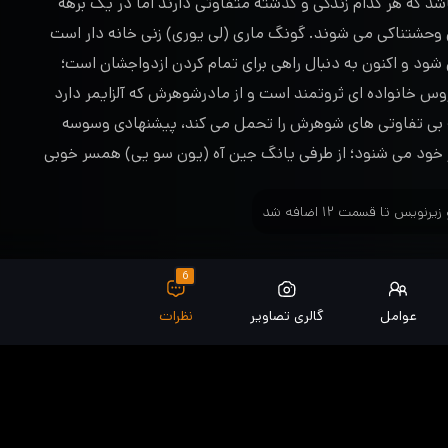
شد که هر کدام زندگی و گذشته متفاوتی دارند اما در یک برهه
 وحشتناکی می شوند. گونگ ماری (لی یوری) زنی خانه دار است
د و اکنون به دنبال راهی برای تمام کردن ازدواجشان است؛
 خانواده ای ثروتمند است و از مادرشوهرش که آلزایمر دارد
 بی تفاوتی های شوهرش را تحمل می کند، پیشنهادی وسوسه
 خود می شنود؛ از طرفی یانگ جین آه (یون سو یی) همسر خوبی
اعث می شود پول زیادی از بیمه عمر دریافت کند. پولی که
 اما او مدام نگران این است که کسی پولش را از او بگیرد…
6
عوامل
گالری تصاویر
نظرات