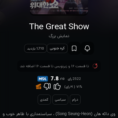
The Great Show
نمایش بزرگ
کره جنوبی
1,710 بازدید
تا قسمت ۱۶ و زیرنویس تا قسمت ۱۶ اضافه شد
7.8
2522 رای
/10
۷۱%
(
۲۱
رای)
درام
سیاسی
کمدی
وی دائه هان (Song Seung-Heon) ، سیاستمداری با ظاهر خوب و