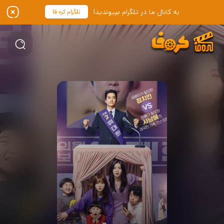
به کانال ما در تلگرام بپیوندید!
تلگرام کره فا