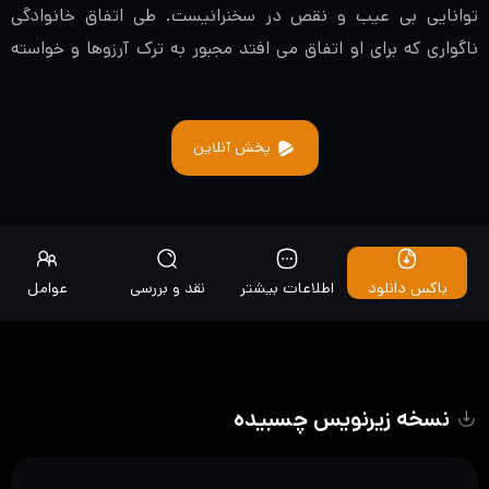
توانایی بی عیب و نقص در سخنرانیست. طی اتفاق خانوادگی
ناگواری که برای او اتفاق می افتد مجبور به ترک آرزوها و خواسته
های سیاسی خود میشود. یک روز دا جونگ (Roh Jeong-Eui)
دختری هجده ساله به ملاقات او می آید و ادعا میکند که وی دائه
هان پدر واقعی اوست و مادر خود را طی تصادفی از دست داده و
پخش آنلاین
اکنون به تنهایی از سه خواهر و برادر خود مراقبت میکند. بنابراین وی
دائه هان این حقیقت را میپذیرد و سعی میکند با یک نمایش بزرگ،
مجددا خودش را برای نماینده مجلس شدن، آماده کند…
باکس دانلود
اطلاعات بیشتر
نقد و بررسی
عوامل
نسخه زیرنویس چسبیده