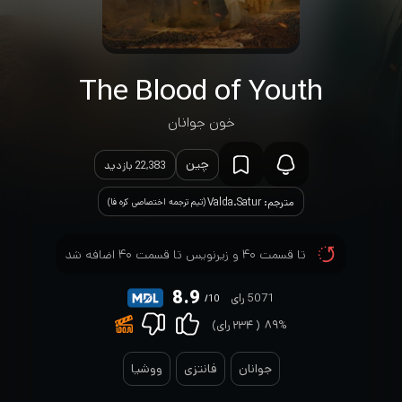
The Blood of Youth
خون جوانان
چین
22,383 بازدید
مترجم: Valda.Satur
(تیم ترجمه اختصاصی کره فا)
تا قسمت ۴۰ و زیرنویس تا قسمت ۴۰ اضافه شد
8.9
5071 رای
/10
۸۹%
(
۲۳۴
رای)
جوانان
فانتزی
ووشیا