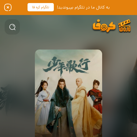
به کانال ما در تلگرام بپیوندید!
تلگرام کره فا