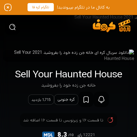
به کانال ما در تلگرام بپیوندید!
تلگرام کره فا
Sell Your Haunted House
خانه جن زده خود را بفروشید
کره جنوبی
1,715 بازدید
تا قسمت ۱۶ و زیرنویس تا قسمت ۱۶ اضافه شد
8.3
12221 رای
/10