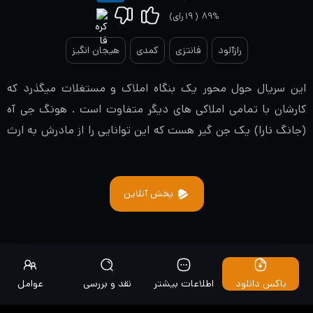
۸۹%
(
۱۹
رای)
رازآلود
فانتزی
کمدی
هیجان انگیز
این سریال حول محور یک بنگاه املاک و مستغلات میگذرد که
کارشان با تمامی املاکی های دیگر متفاوت است . هونگ جی آه
(جانگ نارا)‌ یک جن گیر هست که این توانایی را از مادرش به ارث
برده و الان صاحب املاک و مستغلات تئه باک میباشد و از ارواح برای
کسب درآمد استفاده میکند. کار اصلی او بیرون راندن روح افراد
مرده از خانه هایشان و پاک کردن ساختمان هایست که به صورت
پخش آنلاین
مکرر در آن ها جن و روح پیدا میشود. از طرفی اوه این بوم (جونگ
یونگ هوا) یک کلاهبردار هست که اغلب در نقشه هایش از ارواح
استفاده میکند …
باکس دانلود
اطلاعات بیشتر
نقد و بررسی
عوامل