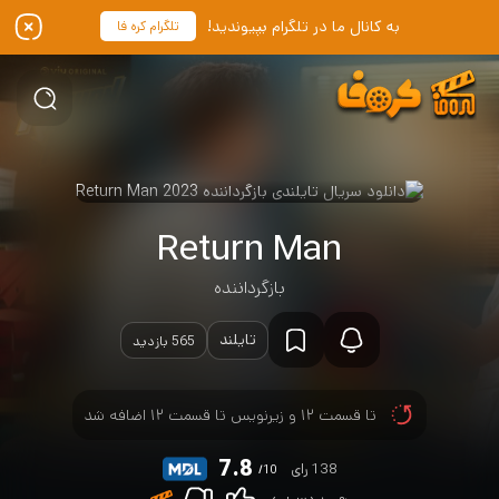
به کانال ما در تلگرام بپیوندید!
تلگرام کره فا
Return Man
بازگرداننده
تایلند
565 بازدید
تا قسمت ۱۲ و زیرنویس تا قسمت ۱۲ اضافه شد
7.8
138 رای
/10