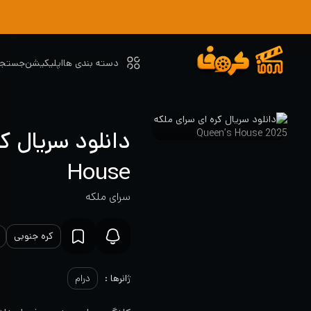
دسته بندی ها
اپلیکیشن
جستجو
House
سرای ملکه
کره جنوبی
ژانرها :
درام