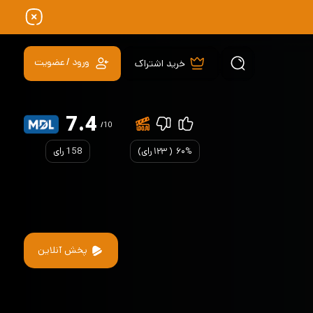
ورود / عضویت
خرید اشتراک
7.4
/10
۶۰%
(
۱۲۳
رای)
158 رای
پخش آنلاین