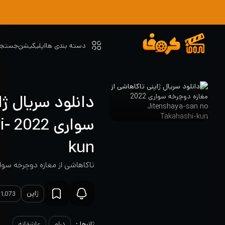
دسته بندی ها
اپلیکیشن
جستجو
دانلود سریال ژ
سو
kun
تاکاهاشی از مغازه دوچرخه سوا
ژاپن
1,073 بازدید
ژانرها :
درام
عاشقانه