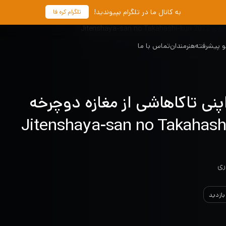
به کانال ما در تلگرام بپیوندید!
تلگرام کره فا
 پیشرفته
هنرمندان
تماس با ما
اپنی تاکاهاشی از مغازه دوچرخه
اری 2022 Jitenshaya-san no Takahashi-
ری