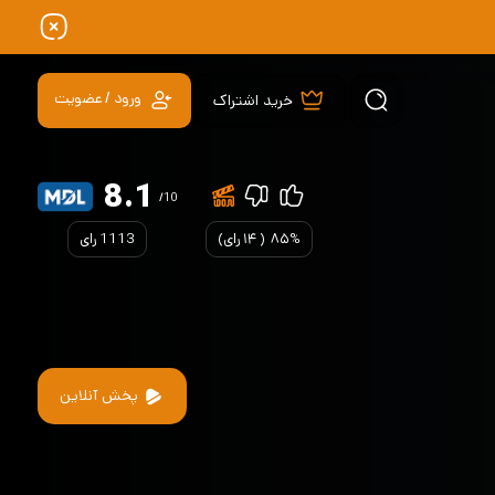
ورود / عضویت
خرید اشتراک
8.1
/10
۸۵%
(
۱۴
رای)
1113 رای
پخش آنلاین