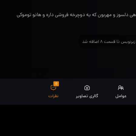
هی دلسوز و مهربون که یه دوچرخه فروشی داره و هانو توموکی
6
عوامل
گالری تصاویر
نظرات