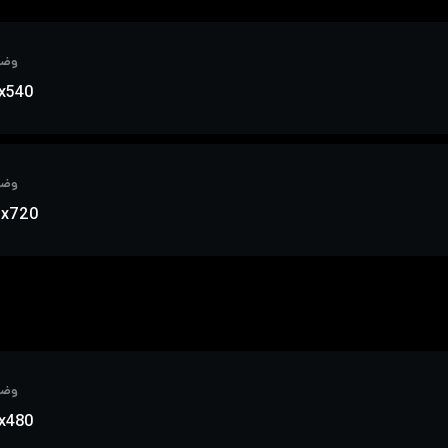
وضو
x540
وضو
0x720
وضو
x480