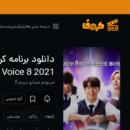
دسته بندی ها
اپلیکیشن
جستجو
2021 I Can See Your Voice 8
میتونم صداتو ببینم 8
کره جنوبی
ژانرها :
رازآلود
موسیقی