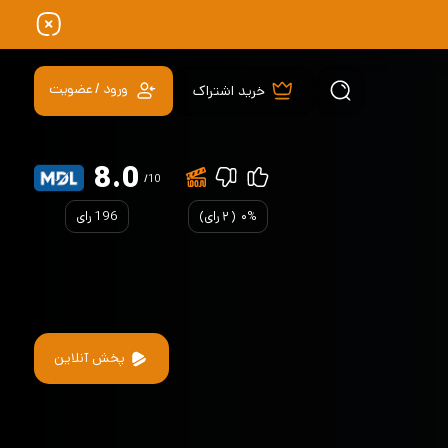
ورود / عضویت
خرید اشتراک
8.0
/10
۰%
(
۲
رای)
196 رای
پخش آنلاین