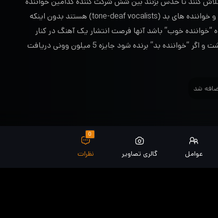
 تلاش کنند تا حدس بزنند بین شش شرکت کننده کدامین خواننده
های خوب (skilled vocalists) و خواننده های بد (tone-deaf vocalists) هستند بدون اینکه
نده “خواننده خوب” باشد آنها فرصت انتشار یک آهنگ در کنار
هنرمندهای مهمان خواهند داشت و اگر “خواننده بد” برنده شود جایزه 5 میلون وونی دریافت
0
عوامل
گالری تصاویر
نظرات