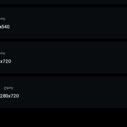
وضو
x540
وضو
0x720
وضوح
1280x720