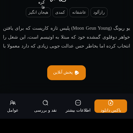
رازآلود
عاشقانه
کمدی
هیجان انگیز
یو ریونگ (Moon Geun Young) پلیس تازه کاریست که برای یافتن
خواهر دوقلوی گمشده خود که مبتلا به اوتیسم است، این شغل را
انتخاب کرده اما بخاطر حس عدالت جویی زیادی که دارد معمولا با
رفتارهای تند و تیزش قوائد را رعایت نکرده و مرتب خودش را به
دردسر می اندازد. او با گو جی سوک (Kim Sun Ho) رییس پاسگاه
آشنا میشود. گو جی سوک سعی میکند ضمن برطرف کردن
پخش آنلاین
خرابکاری های یو ریونگ با او نیز همکاری کند…
باکس دانلود
اطلاعات بیشتر
نقد و بررسی
عوامل