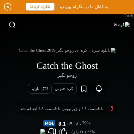
به کانال ما در تلگرام بپیوندید!
تلگرام کره فا
Catch the Ghost
روحو بگیر
کره جنوبی
1,723 بازدید
تا قسمت ۱۶ و زیرنویس تا قسمت ۱۶ اضافه شد
8.1
7904 رای
/10
۹۳%
(
۳۲
رای)