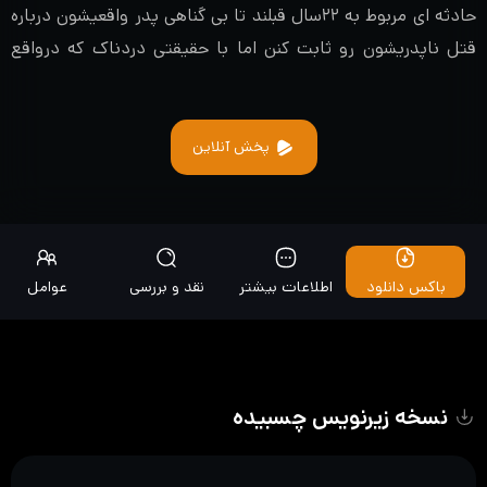
حادثه ای مربوط به ۲۲سال قبلند تا بی گناهی پدر واقعیشون درباره
قتل ناپدریشون رو ثابت کنن اما با حقیقتی دردناک که درواقع
قاتل ناپدریشون ،پدر واقعیشونه مواجهه میشن..
پخش آنلاین
باکس دانلود
اطلاعات بیشتر
نقد و بررسی
عوامل
نسخه زیرنویس چسبیده