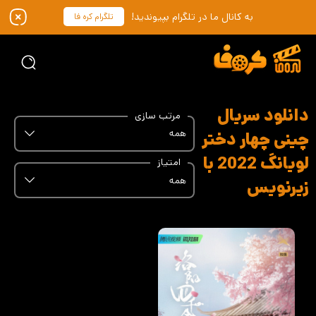
به کانال ما در تلگرام بپیوندید!
تلگرام کره فا
دانلود سریال
مرتب سازی
همه
چینی چهار دختر
لویانگ 2022 با
امتیاز
همه
زیرنویس