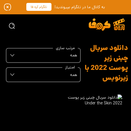
به کانال ما در تلگرام بپیوندید!
تلگرام کره فا
دانلود سریال
مرتب سازی
همه
چینی زیر
پوست 2022 با
امتیاز
همه
زیرنویس