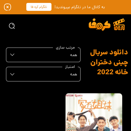
به کانال ما در تلگرام بپیوندید!
تلگرام کره فا
مرتب سازی
دانلود سریال
همه
چینی دختران
امتیاز
خانه 2022
همه