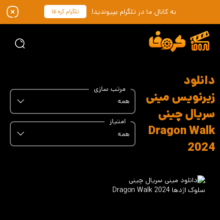
به کانال ما در تلگرام بپیوندید!
تلگرام کره فا
دانلود
مرتب سازی
زیرنویس مینی
همه
سریال چینی
امتیاز
Dragon Walk
همه
2024