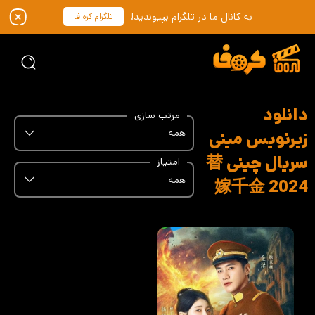
به کانال ما در تلگرام بپیوندید!
تلگرام کره فا
دانلود
مرتب سازی
همه
زیرنویس مینی
سریال چینی 替
امتیاز
همه
嫁千金 2024