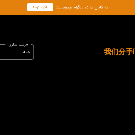
به کانال ما در تلگرام بپیوندید!
تلگرام کره فا
مرتب سازی
همه