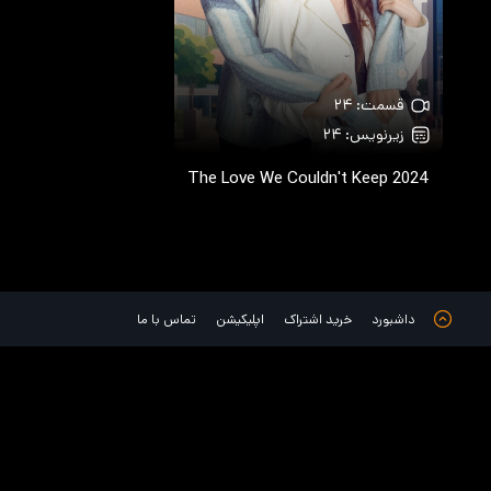
قسمت: ۲۴
زیرنویس: ۲۴
The Love We Couldn't Keep
2024
داشبورد
خرید اشتراک
اپلیکیشن
تماس با ما