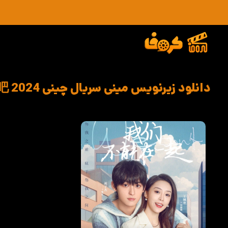
دانلود زیرنویس مینی سریال چینی 我们分手吧 2024