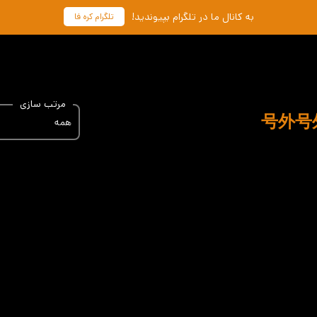
به کانال ما در تلگرام بپیوندید!
تلگرام کره فا
مرتب سازی
همه