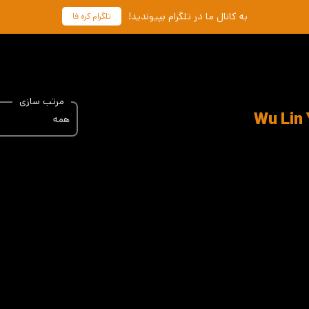
به کانال ما در تلگرام بپیوندید!
تلگرام کره فا
مرتب سازی
همه