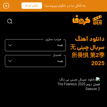
به کانال ما در تلگرام بپیوندید!
تلگرام کره فا
دانلود آهنگ
مرتب سازی
همه
سریال چینی 无
所畏惧 第2季
امتیاز
همه
2025