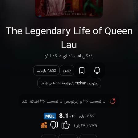
The Legendary Life of Queen
Lau
زندگی افسانه ای ملکه لائو
چین
4,632 بازدید
مترجم: Yizhan
(تیم ترجمه اختصاصی کره فا)
تا قسمت ۳۶ و زیرنویس تا قسمت ۳۶ اضافه شد
8.1
1652 رای
/10
۷۸%
(
۲۸
رای)