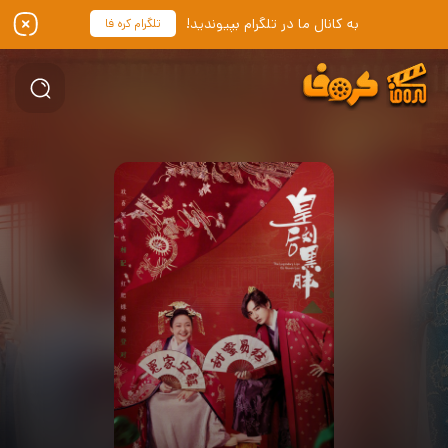
به کانال ما در تلگرام بپیوندید!
تلگرام کره فا