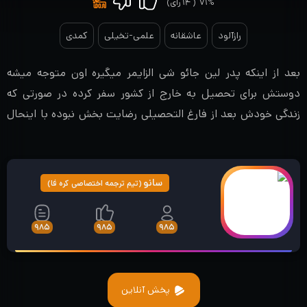
۷۱%
(
۱۴
رای)
رازآلود
عاشقانه
علمی-تخیلی
کمدی
بعد از اینکه پدر لین جائو شی الزایمر میگیره اون متوجه میشه
دوستش برای تحصیل به خارج از کشور سفر کرده در صورتی که
زندگی خودش بعد از فارغ التحصیلی رضایت بخش نبوده با اینحال
سفر اون به دنیای موازی باعث میشه تا استعداد خودش رو کشف
کنه
سانو
(تیم ترجمه اختصاصی کره فا)
۹۸۵
۹۸۵
۹۸۵
پخش آنلاین