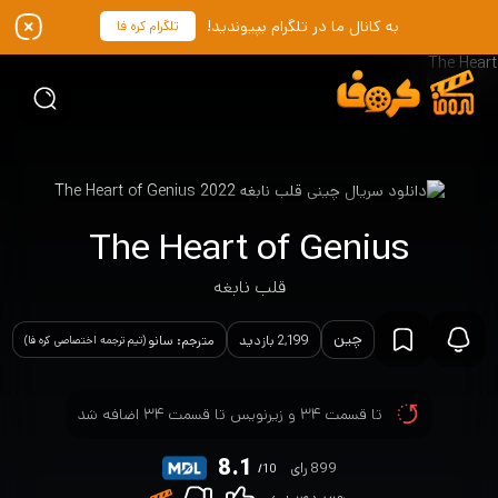
به کانال ما در تلگرام بپیوندید!
تلگرام کره فا
The Heart of Genius
قلب نابغه
چین
2,199 بازدید
مترجم: سانو
(تیم ترجمه اختصاصی کره فا)
تا قسمت ۳۴ و زیرنویس تا قسمت ۳۴ اضافه شد
8.1
899 رای
/10