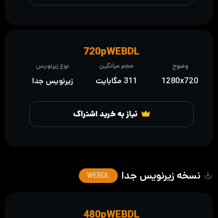
720pWEBDL
وضوح
حجم میانگین
نوع زیرنویس
1280x720
311 مگابایت
زیرنویس جدا
نیاز به خرید اشتراک
نسخه زیرنویس جدا
WEBDL
480pWEBDL