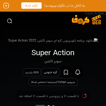
به کانال ما در تلگرام بپیوندید!
تلگرام کره فا
Super Action
سوپر اکشن
کره جنوبی
606 بازدید
مترجم: Yizhan
(تیم ترجمه اختصاصی کره فا)
تا قسمت ۷ و زیرنویس تا قسمت ۷ اضافه شد