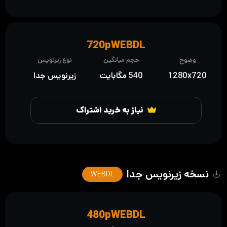
720pWEBDL
وضوح
حجم میانگین
نوع زیرنویس
1280x720
540 مگابایت
زیرنویس جدا
نیاز به خرید اشتراک
نسخه زیرنویس جدا
WEBDL
480pWEBDL