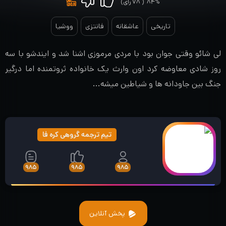
۸۴%
(
۷۸
رای)
تاریخی
عاشقانه
فانتزی
ووشیا
لی شائو وقتی جوان بود با مردی مرموزی اشنا شد و ایندشو با سه
روز شادی معاوضه کرد اون وارث یک خانواده ثروتمنده اما درگیر
جنگ بین جاودانه ها و شیاطین میشه...
تیم ترجمه گروهی کره فا
۹۸۵
۹۸۵
۹۸۵
پخش آنلاین