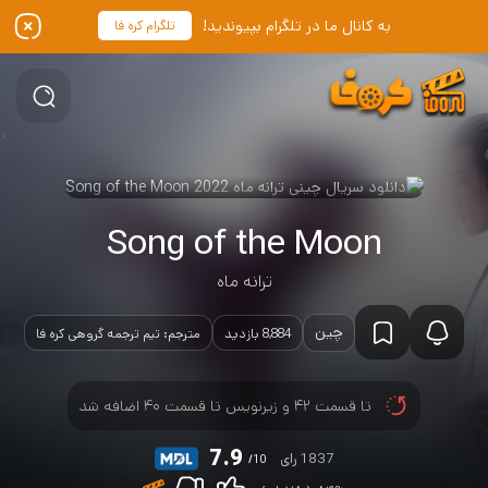
به کانال ما در تلگرام بپیوندید!
تلگرام کره فا
Song of the Moon
ترانه ماه
چین
8,884 بازدید
مترجم: تیم ترجمه گروهی کره فا
تا قسمت ۴۲ و زیرنویس تا قسمت ۴۰ اضافه شد
7.9
1837 رای
/10