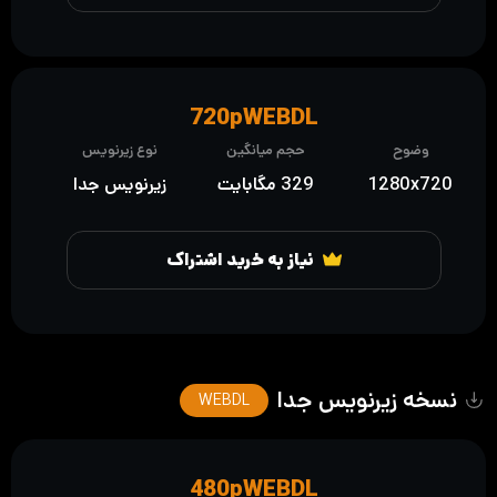
720pWEBDL
وضوح
حجم میانگین
نوع زیرنویس
1280x720
329 مگابایت
زیرنویس جدا
نیاز به خرید اشتراک
نسخه زیرنویس جدا
WEBDL
480pWEBDL