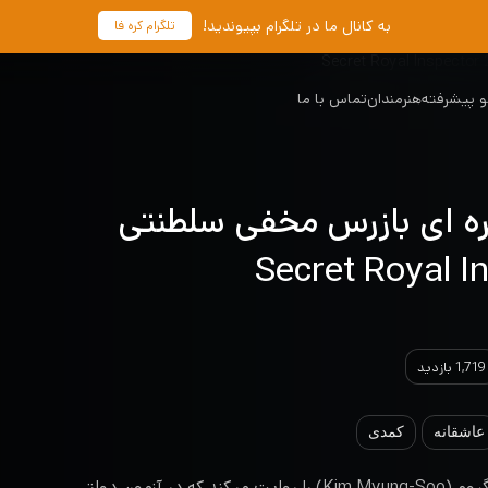
به کانال ما در تلگرام بپیوندید!
تلگرام کره فا
 پیشرفته
هنرمندان
تماس با ما
ره ای بازرس مخفی سلطنتی
1,719 بازدید
عاشقانه
کمدی
این سریال ماجرای سونگ یی گیوم (Kim Myung-Soo) را روایت میکند که در آزمون دولتی