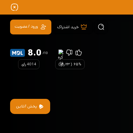
ورود / عضویت
خرید اشتراک
8.0
/10
۶۵%
(
۲۳
رای)
4014 رای
پخش آنلاین