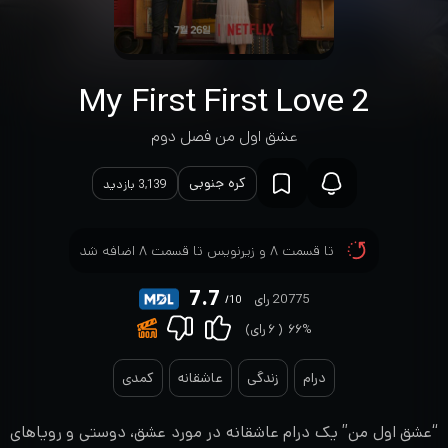
My First First Love 2
عشق اول من فصل دوم
کره جنوبی
3,139 بازدید
تا قسمت ۸ و زیرنویس تا قسمت ۸ اضافه شد
7.7
20775 رای
/10
۶۶%
(
۶
رای)
درام
زندگی
عاشقانه
کمدی
“عشق اول من” یک درام عاشقانه در مورد عشق، دوستی و رویاهای