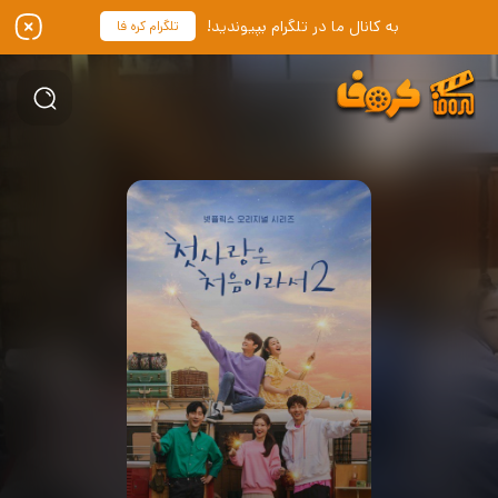
به کانال ما در تلگرام بپیوندید!
تلگرام کره فا