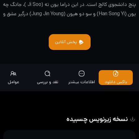
پنج دانشجوی کالج است. در این دراما یون ته (Ji Soo )، جانگ چه
یون (Han Song Yi) و سو دو هیون (Jung Jin Young) درگیر عشق و
دوستی بین همدیگر قرار میگیرند از طرفی اوه گا رین (Choi Ri) و
چوی هون (Kang Tae Oh ) تلاش خود را برای رسیدن به
رویاهایشان ادامه می دهند…
پخش آنلاین
باکس دانلود
اطلاعات بیشتر
نقد و بررسی
عوامل
نسخه زیرنویس چسبیده