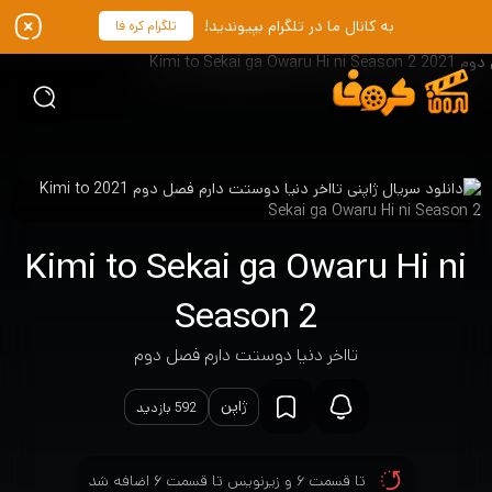
به کانال ما در تلگرام بپیوندید!
تلگرام کره فا
Kimi to Sekai ga Owaru Hi ni
Season 2
تااخر دنیا دوستت دارم فصل دوم
ژاپن
592 بازدید
تا قسمت ۶ و زیرنویس تا قسمت ۶ اضافه شد