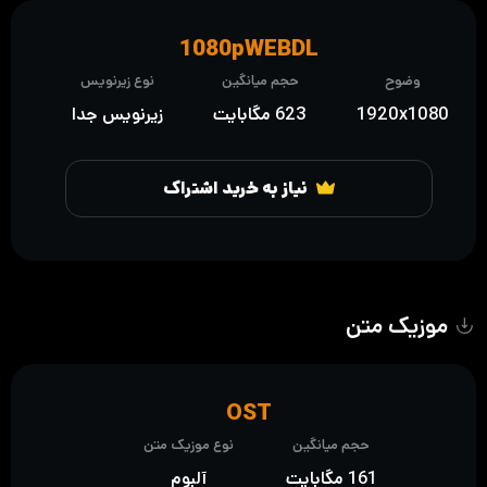
1080pWEBDL
وضوح
حجم میانگین
نوع زیرنویس
1920x1080
623 مگابایت
زیرنویس جدا
نیاز به خرید اشتراک
موزیک متن
OST
حجم میانگین
نوع موزیک متن
161 مگابایت
آلبوم