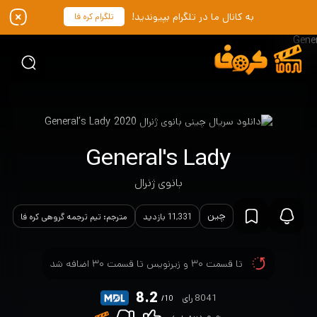
به کانال ما در تلگرام بپیوندید!
تلگرام کره فا
General's Lady
بانوی ژنرال
چین
11,331 بازدید
مترجم: تیم ترجمه گروهی کره فا
تا قسمت ۳۰ و زیرنویس تا قسمت ۳۰ اضافه شد
8.2
8041 رای
/10