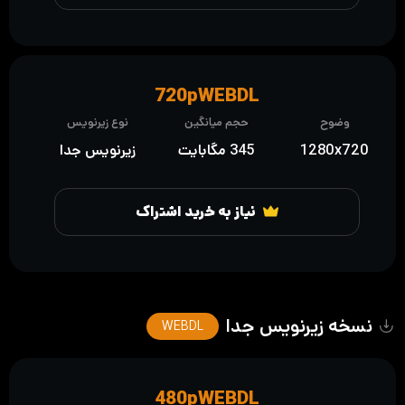
720pWEBDL
وضوح
حجم میانگین
نوع زیرنویس
1280x720
345 مگابایت
زیرنویس جدا
نیاز به خرید اشتراک
نسخه زیرنویس جدا
WEBDL
480pWEBDL