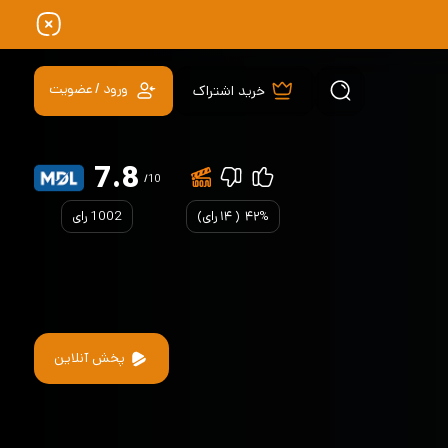
ورود / عضویت
خرید اشتراک
7.8
/10
۴۲%
(
۱۴
رای)
1002 رای
پخش آنلاین