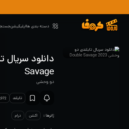
دسته بندی ها
اپلیکیشن
جستجو
Savage
دو وحشی
تایلند
2,972 بازد
ژانرها :
اکشن
درام