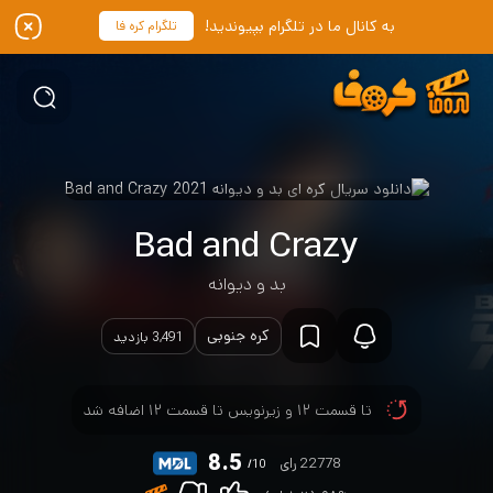
به کانال ما در تلگرام بپیوندید!
تلگرام کره فا
Bad and Crazy
بد و دیوانه
کره جنوبی
3,491 بازدید
تا قسمت ۱۲ و زیرنویس تا قسمت ۱۲ اضافه شد
8.5
22778 رای
/10