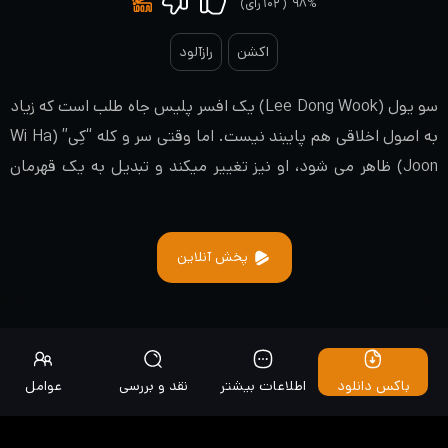
۹۸%
(
۱۰۲
رای)
اکشن
رازآلود
سو یول (Lee Dong Wook) یک افسر پلیس جاه طلب است که زیاد
به اصول اخلاقی هم پایبند نیست. اما وقتی سر و کله “کِی” (Wi Ha
Joon) ظاهر می شود، او نیز تغییر میکند و تبدیل به یک قهرمان
عدالت و مبارزه با فساد می شود…
پخش آنلاین
باکس دانلود
اطلاعات بیشتر
نقد و بررسی
عوامل