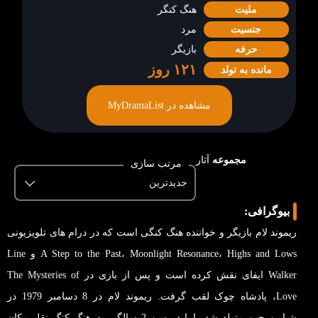
ملیت
هنگ کنگر
جنسیت
مرد
حرفه
بازیگر
۱۲۱
روز
مانده به تولد
مشاهده در MyDramaList
مجموعه
آثار
مرتب سازی
جدیدترین
بیوگرافی:
ریموند لام بازیگر و خواننده هنگ کنگی است که در درام های تلویزیونی
A Step to the Past، Moonlight Resonance، Highs and Lows و Line
Walker ایفای نقش کرده است و پس از بازی در The Mysteries of
Love، پادشاه چوک لقب گرفت. ریموند لام در 8 دسامبر 1979 در
شیامن چین متولد شد، اما در سن 2 سالگی به هنگ کنگ نقل مکان