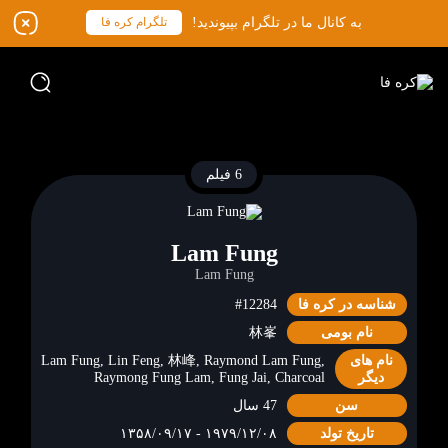
به کانال ما در تلگرام بپیوندید!
تلگرام کره فا
6 فیلم
Lam Fung
Lam Fung
#12284
شناسه در کره فا
林峯
نام بومی
نام های
Lam Fung, Lin Feng, 林峰, Raymond Lam Fung,
دیگر
Raymong Fung Lam, Fung Jai, Charcoal
سن
47 سال
تاریخ تولد
۱۹۷۹/۱۲/۰۸ - ۱۳۵۸/۰۹/۱۷