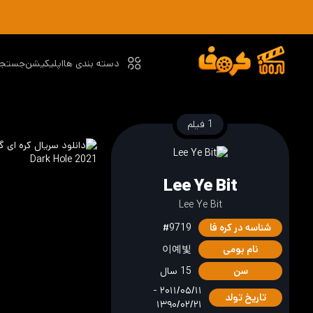
دسته بندی ها
اپلیکیشن
جستجو
1 فیلم
Lee Ye Bit
Lee Ye Bit
شناسه در کره فا
#9719
نام بومی
이예빛
سن
15 سال
۲۰۱۱/۰۵/۱۱ -
تاریخ تولد
۱۳۹۰/۰۲/۲۱