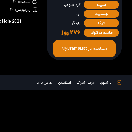
قسمت: ۱۲
ملیت
کره جنوبی
زیرنویس: ۱۲
جنسیت
زن
k Hole
2021
حرفه
بازیگر
۲۷۶
روز
مانده به تولد
مشاهده در MyDramaList
داشبورد
خرید اشتراک
اپلیکیشن
تماس با ما