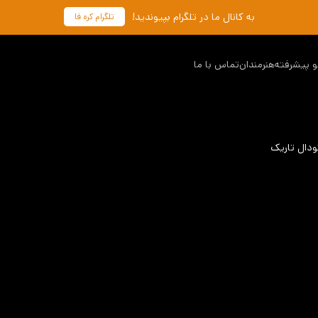
به کانال ما در تلگرام بپیوندید!
تلگرام کره فا
 پیشرفته
هنرمندان
تماس با ما