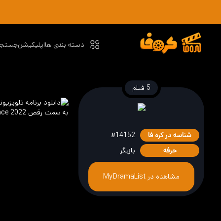
دسته بندی ها
اپلیکیشن
جستجو
5 فیلم
شناسه در کره فا
#14152
حرفه
بازیگر
مشاهده در MyDramaList