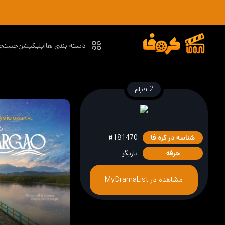
دسته بندی ها
اپلیکیشن
جستجو
2 فیلم
شناسه در کره فا
#181470
حرفه
بازیگر
مشاهده در MyDramaList