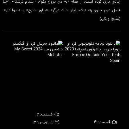
زیادی بازی کرده است، از جمله «به من دروغ بگو»، «انتقام فرشته»، «بیا
فصل دوم بخوریم»، «یک پایان شاد دیگر»، «بیاور، شبح» و «نجوا کن».
(منبع: ویکی)
قسمت: ۱۶
قسمت: ۴
زیرنویس: ۱۶