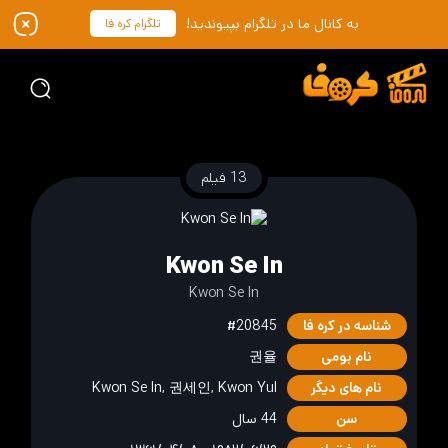
به کانال ما در تلگرام بپیوندید!
تلگرام کره فا
13 فیلم
Kwon Se In
Kwon Se In
شناسه در کره فا
#20845
نام بومی
권율
نام های دیگر
Kwon Se In, 권세인, Kwon Yul
سن
44 سال