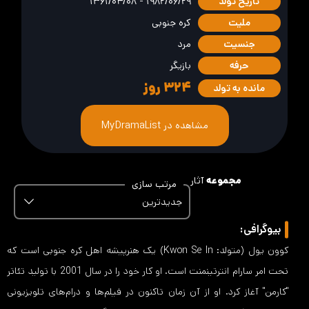
تاریخ تولد
۱۹۸۲/۰۶/۲۹ - ۱۳۶۱/۰۴/۰۸
ملیت
کره جنوبی
جنسیت
مرد
حرفه
بازیگر
۳۲۴
روز
مانده به تولد
مشاهده در MyDramaList
مجموعه
آثار
مرتب سازی
جدیدترین
بیوگرافی:
کوون یول (متولد: Kwon Se In) یک هنرپیشه اهل کره جنوبی است که
تحت امر سارام ​​انترتینمنت است. او کار خود را در سال 2001 با تولید تئاتر
"کارمن" آغاز کرد. او از آن زمان تاکنون در فیلم‌ها و درام‌های تلویزیونی